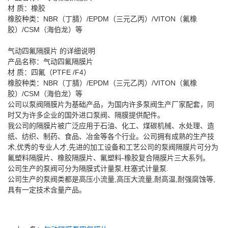
材 质：橡胶
橡胶种类：NBR（丁腈）/EPDM（三元乙丙）/VITON（氟橡
胶）/CSM（海伯龙）等
气动四氟隔膜片 的详细说明
产品名称：气动四氟隔膜片
材 质：四氟（PTFE /F4）
橡胶种类：NBR（丁腈）/EPDM（三元乙丙）/VITON（氟橡
胶）/CSM（海伯龙）等
公司以泵阀隔膜片为基础产品，为国内许多泵阀生产厂家配套，同
时又为许多企业的国外进口泵阀、隔膜提供配件。
我公司的隔膜片被广泛应用于石油、化工、煤碳机械、水处理、造
纸、纺织、制药、食品、冶金等各个行业。公司拥有成熟的生产技
术,优秀的专业人才,先进的加工设备和工艺公司的泵阀隔膜片可分为
氟塑料隔膜片、橡胶隔膜片、氟塑料-橡胶复合隔膜片三大系列。
公司生产的泵阀可分为隔膜式计量泵,柱塞式计量泵.
公司生产的泵阀类都是高压小流量,高压大流量,耐高温,耐强腐蚀等,
具有一定技术含量产品。